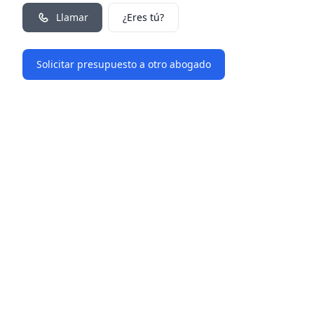
Llamar
¿Eres tú?
Solicitar presupuesto a otro abogado