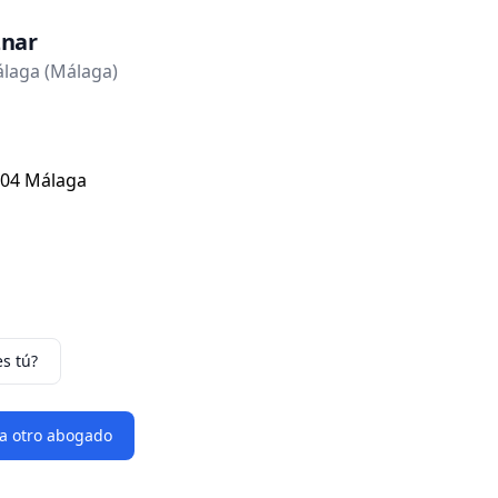
znar
laga (Málaga)
0004 Málaga
es tú?
 a otro abogado