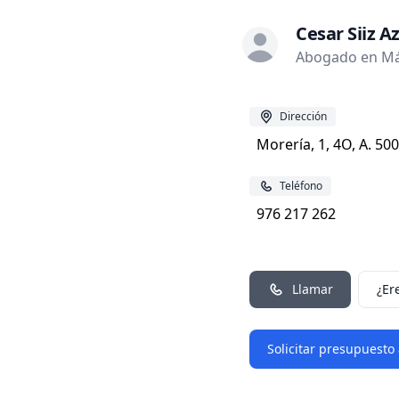
Cesar Siiz A
Abogado en Má
Dirección
Morería, 1, 4O, A. 5
Teléfono
976 217 262
Llamar
¿Er
Solicitar presupuesto