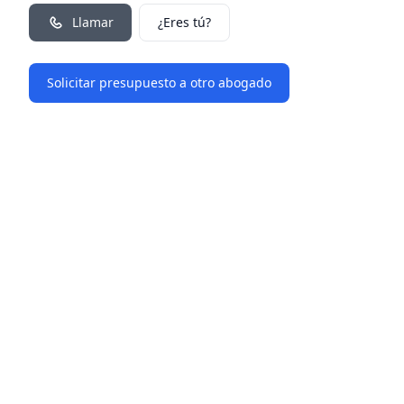
Llamar
¿Eres tú?
Solicitar presupuesto a otro abogado