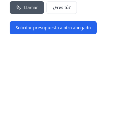
Llamar
¿Eres tú?
Solicitar presupuesto a otro abogado