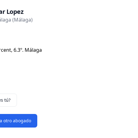
ar Lopez
laga (Málaga)
cent, 6.3º. Málaga
es tú?
 a otro abogado