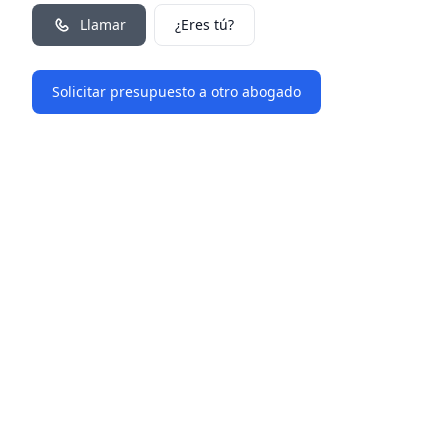
Llamar
¿Eres tú?
Solicitar presupuesto a otro abogado