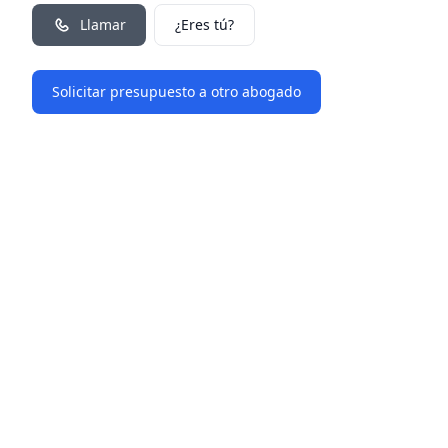
Llamar
¿Eres tú?
Solicitar presupuesto a otro abogado