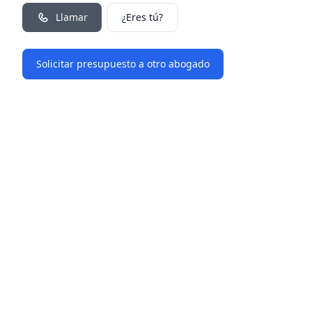
Llamar
¿Eres tú?
Solicitar presupuesto a otro abogado