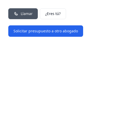
Llamar
¿Eres tú?
Solicitar presupuesto a otro abogado