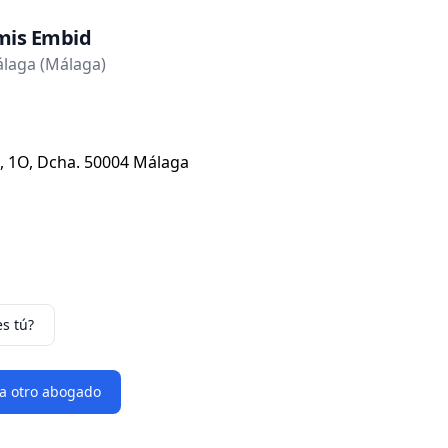
mis Embid
laga (Málaga)
, 1O, Dcha. 50004 Málaga
es tú?
 a otro abogado