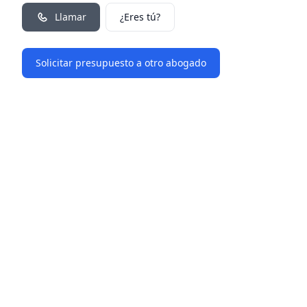
Llamar
¿Eres tú?
Solicitar presupuesto a otro abogado