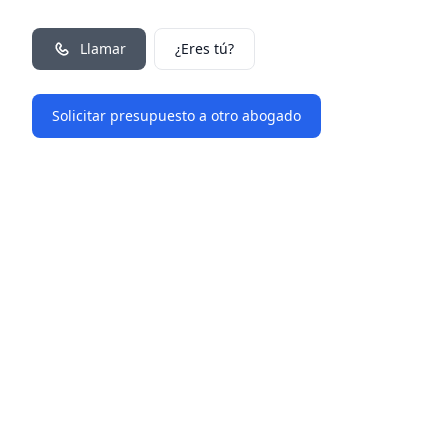
Llamar
¿Eres tú?
Solicitar presupuesto a otro abogado