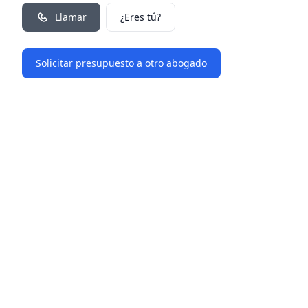
Llamar
¿Eres tú?
Solicitar presupuesto a otro abogado