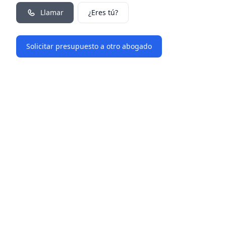
Llamar
¿Eres tú?
Solicitar presupuesto a otro abogado