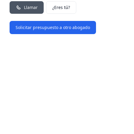
Llamar
¿Eres tú?
Solicitar presupuesto a otro abogado