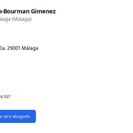
io-Bourman Gimenez
laga (Málaga)
4Oa. 29001 Málaga
es tú?
 a otro abogado