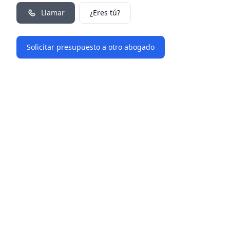
Llamar
¿Eres tú?
Solicitar presupuesto a otro abogado