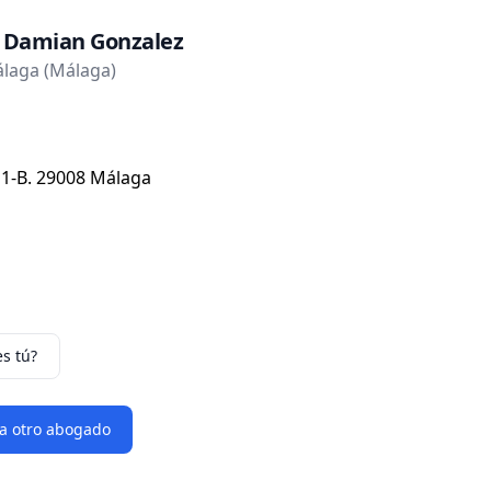
 Damian Gonzalez
laga (Málaga)
, 1-B. 29008 Málaga
es tú?
 a otro abogado