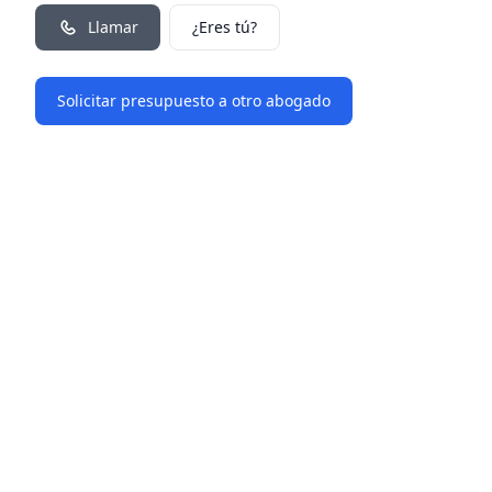
Llamar
¿Eres tú?
Solicitar presupuesto a otro abogado