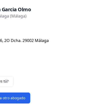
a Garcia Olmo
laga (Málaga)
6, 2O Dcha. 29002 Málaga
es tú?
 a otro abogado