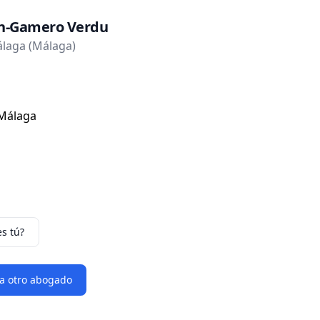
in-Gamero Verdu
laga (Málaga)
. Málaga
es tú?
 a otro abogado