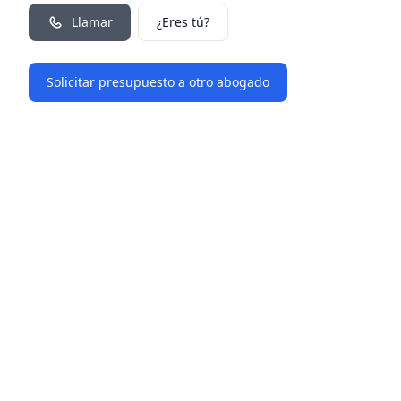
Llamar
¿Eres tú?
Solicitar presupuesto a otro abogado