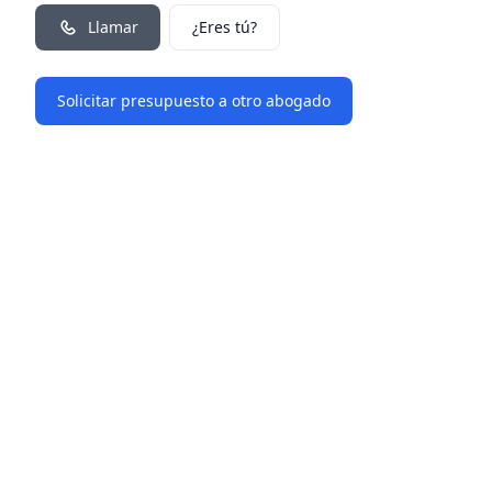
Llamar
¿Eres tú?
Solicitar presupuesto a otro abogado