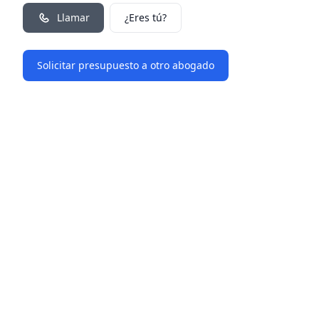
Llamar
¿Eres tú?
Solicitar presupuesto a otro abogado