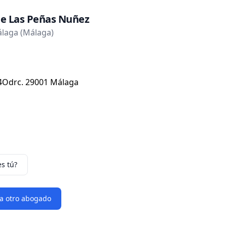
 De Las Peñas Nuñez
laga (Málaga)
4Odrc. 29001 Málaga
es tú?
 a otro abogado