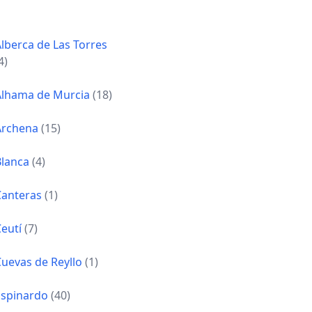
lberca de Las Torres
4)
Alhama de Murcia
(18)
Archena
(15)
Blanca
(4)
Canteras
(1)
Ceutí
(7)
Cuevas de Reyllo
(1)
Espinardo
(40)