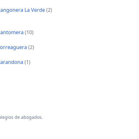
Sangonera La Verde
(2)
Santomera
(10)
Torreaguera
(2)
Zarandona
(1)
colegios de abogados.