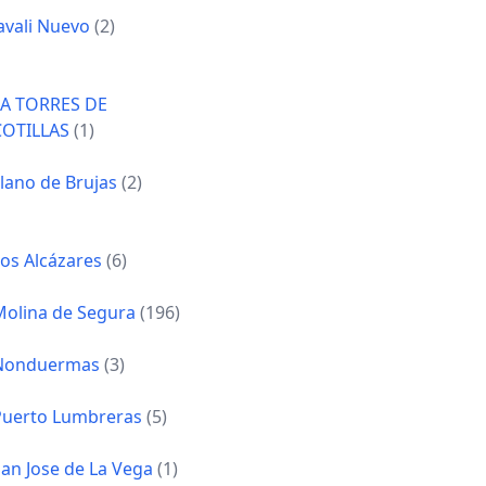
avali Nuevo
(2)
LA TORRES DE
COTILLAS
(1)
lano de Brujas
(2)
Los Alcázares
(6)
Molina de Segura
(196)
Nonduermas
(3)
Puerto Lumbreras
(5)
San Jose de La Vega
(1)