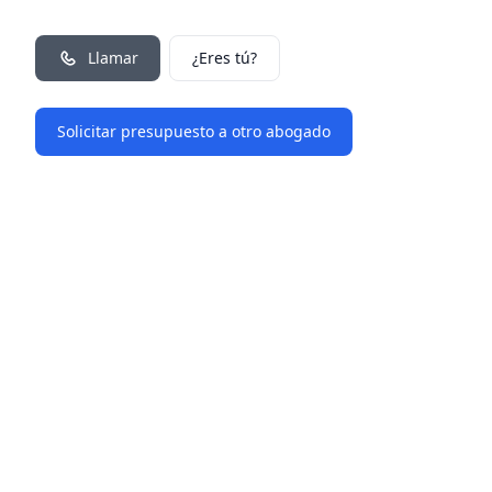
Llamar
¿Eres tú?
Solicitar presupuesto a otro abogado