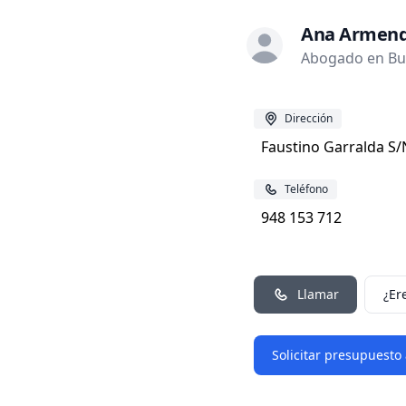
Ana Armend
Abogado en Bur
Dirección
Faustino Garralda S/
Teléfono
948 153 712
Llamar
¿Er
Solicitar presupuesto