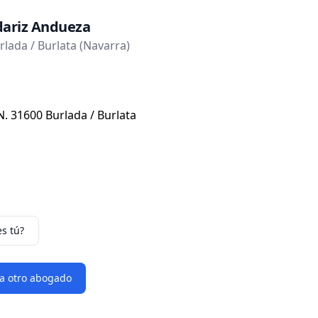
ariz Andueza
lada / Burlata (Navarra)
N. 31600 Burlada / Burlata
es tú?
 a otro abogado