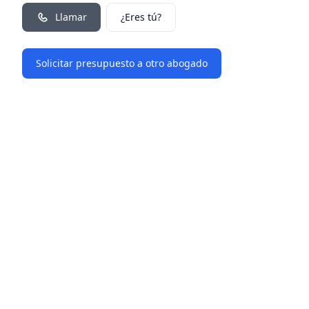
Llamar
¿Eres tú?
Solicitar presupuesto a otro abogado