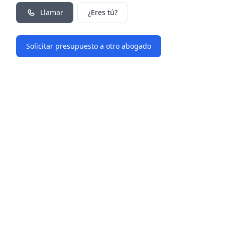
Llamar
¿Eres tú?
Solicitar presupuesto a otro abogado