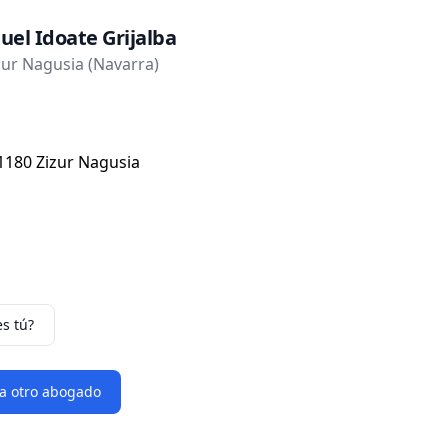
uel Idoate Grijalba
ur Nagusia (Navarra)
31180 Zizur Nagusia
es tú?
 a otro abogado