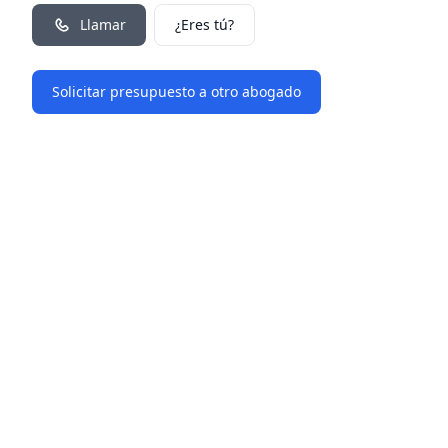
Llamar
¿Eres tú?
Solicitar presupuesto a otro abogado