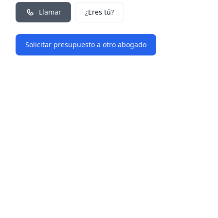
Llamar
¿Eres tú?
Solicitar presupuesto a otro abogado