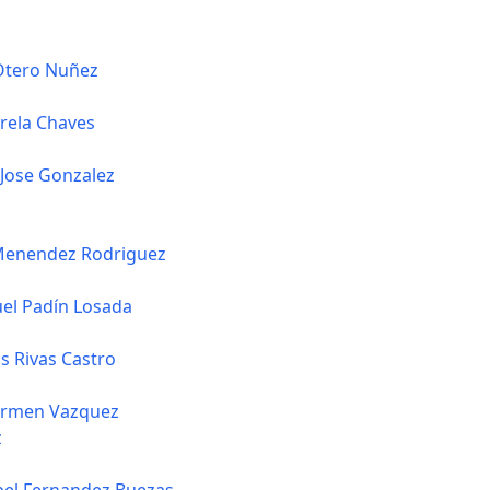
Otero Nuñez
rela Chaves
 Jose Gonzalez
Menendez Rodriguez
el Padín Losada
s Rivas Castro
armen Vazquez
z