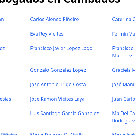
an
Carlos Alonso Piñeiro
Caterina 
Eva Rey Vieites
Fermin Va
ez
Francisco Javier Lopez Lago
Francisco
Martinez
Gonzalo Gonzalez Lopez
Graciela 
Jose Antonio Trigo Costa
José Manu
esias
Jose Ramon Vieites Laya
Juan Carlo
Luis Santiago Garcia Gonzalez
Ma Del C
Rodrigue