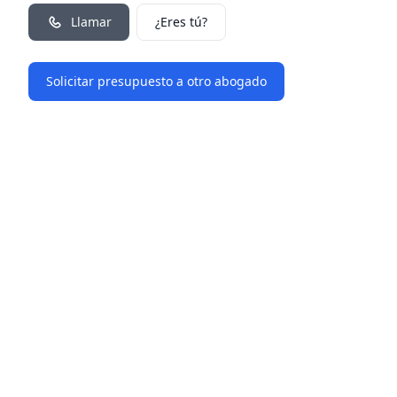
Llamar
¿Eres tú?
Solicitar presupuesto a otro abogado