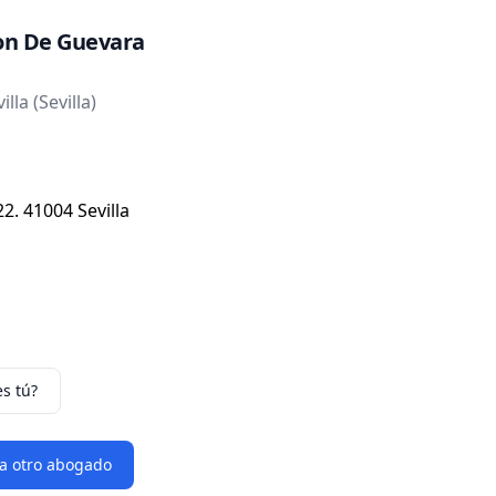
on De Guevara
la (Sevilla)
2. 41004 Sevilla
es tú?
 a otro abogado