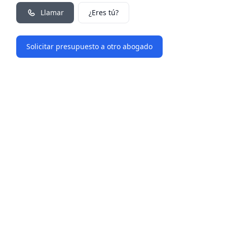
Llamar
¿Eres tú?
Solicitar presupuesto a otro abogado