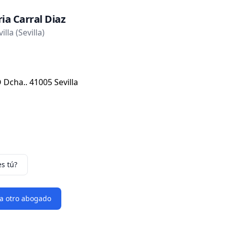
a Carral Diaz
lla (Sevilla)
 Dcha.. 41005 Sevilla
es tú?
 a otro abogado