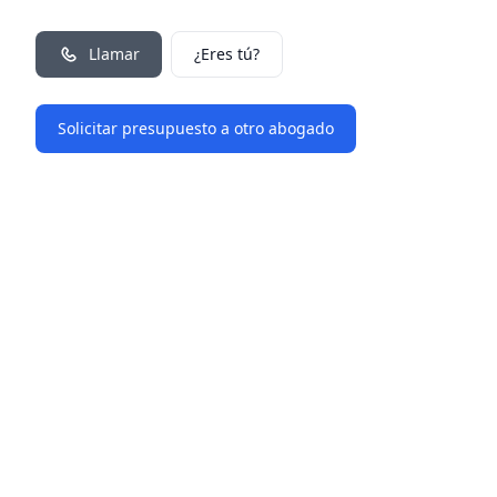
Llamar
¿Eres tú?
Solicitar presupuesto a otro abogado