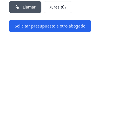
Llamar
¿Eres tú?
Solicitar presupuesto a otro abogado