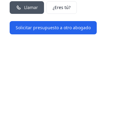
Llamar
¿Eres tú?
Solicitar presupuesto a otro abogado