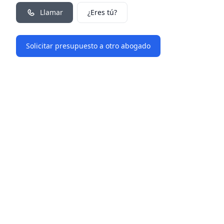
Llamar
¿Eres tú?
Solicitar presupuesto a otro abogado