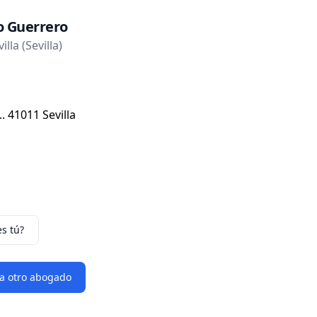
o Guerrero
lla (Sevilla)
. 41011 Sevilla
es tú?
 a otro abogado