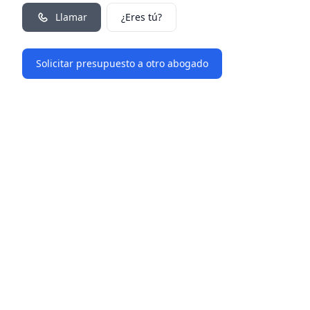
Llamar
¿Eres tú?
Solicitar presupuesto a otro abogado