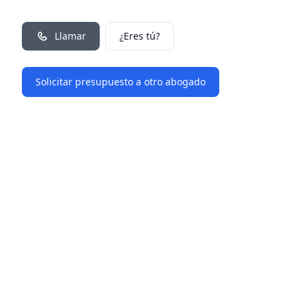
Llamar
¿Eres tú?
Solicitar presupuesto a otro abogado