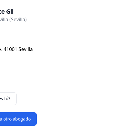
e Gil
lla (Sevilla)
 41001 Sevilla
es tú?
 a otro abogado