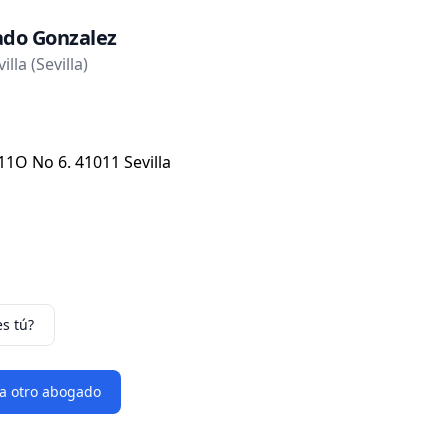
ado Gonzalez
lla (Sevilla)
-11O No 6. 41011 Sevilla
es tú?
 a otro abogado