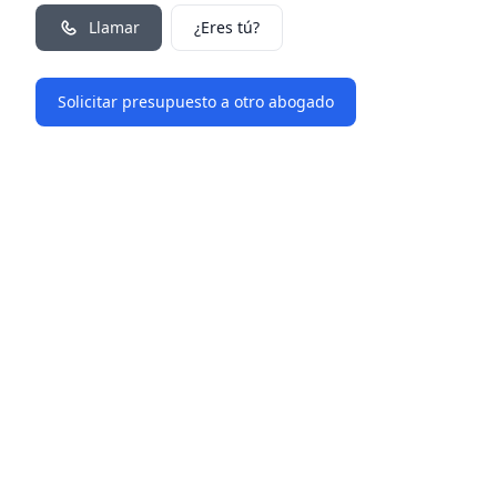
Llamar
¿Eres tú?
Solicitar presupuesto a otro abogado