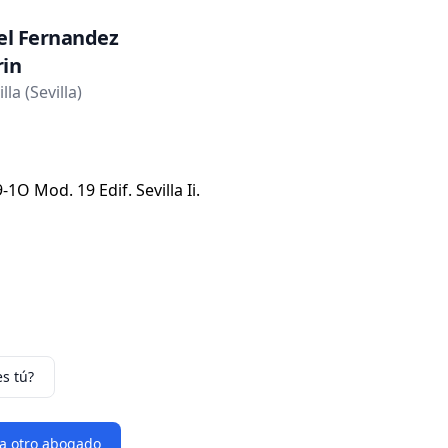
el Fernandez
in
la (Sevilla)
-1O Mod. 19 Edif. Sevilla Ii.
es tú?
 a otro abogado