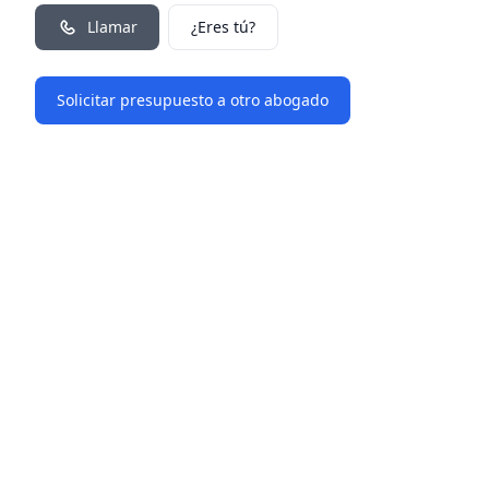
Llamar
¿Eres tú?
Solicitar presupuesto a otro abogado